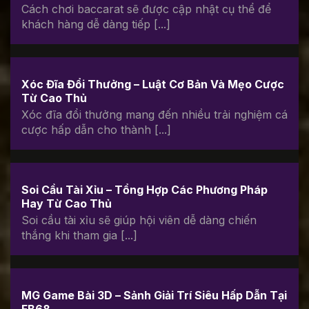
Cách chơi baccarat sẽ được cập nhật cụ thể để
khách hàng dễ dàng tiếp [...]
Xóc Đĩa Đổi Thưởng – Luật Cơ Bản Và Mẹo Cược
Từ Cao Thủ
Xóc đĩa đổi thưởng mang đến nhiều trải nghiệm cá
cược hấp dẫn cho thành [...]
Soi Cầu Tài Xỉu – Tổng Hợp Các Phương Pháp
Hay Từ Cao Thủ
Soi cầu tài xỉu sẽ giúp hội viên dễ dàng chiến
thắng khi tham gia [...]
MG Game Bài 3D – Sảnh Giải Trí Siêu Hấp Dẫn Tại