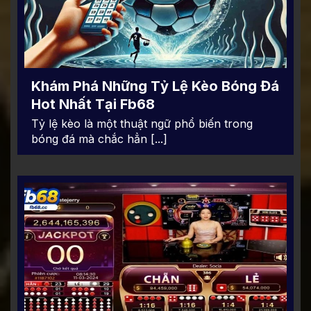
Khám Phá Những Tỷ Lệ Kèo Bóng Đá
Hot Nhất Tại Fb68
Tỷ lệ kèo là một thuật ngữ phổ biến trong
bóng đá mà chắc hẳn [...]