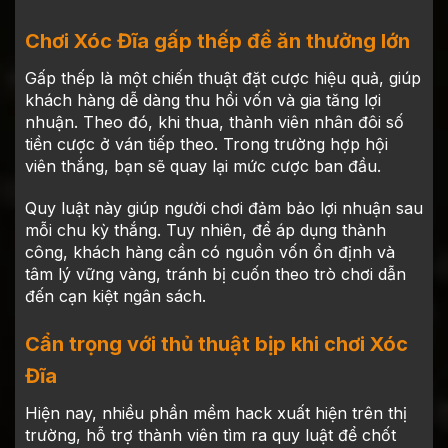
Chơi Xóc Đĩa gấp thếp để ăn thưởng lớn
Gấp thếp là một chiến thuật đặt cược hiệu quả, giúp
khách hàng dễ dàng thu hồi vốn và gia tăng lợi
nhuận. Theo đó, khi thua, thành viên nhân đôi số
tiền cược ở ván tiếp theo. Trong trường hợp hội
viên thắng, bạn sẽ quay lại mức cược ban đầu.
Quy luật này giúp người chơi đảm bảo lợi nhuận sau
mỗi chu kỳ thắng. Tuy nhiên, để áp dụng thành
công, khách hàng cần có nguồn vốn ổn định và
tâm lý vững vàng, tránh bị cuốn theo trò chơi dẫn
đến cạn kiệt ngân sách.
Cẩn trọng với thủ thuật bịp khi chơi Xóc
Đĩa
Hiện nay, nhiều phần mềm hack xuất hiện trên thị
trường, hỗ trợ thành viên tìm ra quy luật để chốt