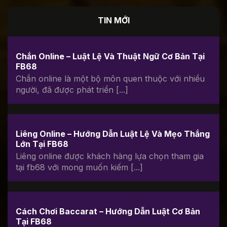
TIN MỚI
Chắn Online – Luật Lệ Và Thuật Ngữ Cơ Bản Tại
FB68
Chắn online là một bộ môn quen thuộc với nhiều
người, đã được phát triển [...]
Liêng Online – Hướng Dẫn Luật Lệ Và Mẹo Thắng
Lớn Tại FB68
Liêng online được khách hàng lựa chọn tham gia
tại fb68 với mong muốn kiếm [...]
Cách Chơi Baccarat – Hướng Dẫn Luật Cơ Bản
Tại FB68