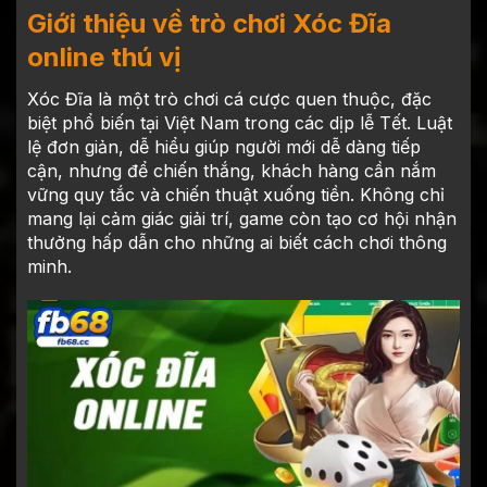
Giới thiệu về trò chơi Xóc Đĩa
online thú vị
Xóc Đĩa là một trò chơi cá cược quen thuộc, đặc
biệt phổ biến tại Việt Nam trong các dịp lễ Tết. Luật
lệ đơn giản, dễ hiểu giúp người mới dễ dàng tiếp
cận, nhưng để chiến thắng, khách hàng cần nắm
vững quy tắc và chiến thuật xuống tiền. Không chỉ
mang lại cảm giác giải trí, game còn tạo cơ hội nhận
thưởng hấp dẫn cho những ai biết cách chơi thông
minh.