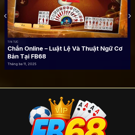
TIN TỨC
Chắn Online – Luật Lệ Và Thuật Ngữ Cơ
Bản Tại FB68
Tháng ba 11, 2025