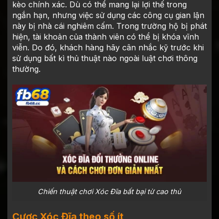
kèo chính xác. Dù có thể mang lại lợi thế trong
ngắn hạn, nhưng việc sử dụng các công cụ gian lận
này bị nhà cái nghiêm cấm. Trong trường hộ bị phát
hiện, tài khoản của thành viên có thể bị khóa vĩnh
viễn. Do đó, khách hàng hãy cân nhắc kỹ trước khi
sử dụng bất kì thủ thuật nào ngoài luật chơi thông
thường.
Chiến thuật chơi Xóc Đĩa bất bại từ cao thủ
Cược Xóc Đĩa theo số ít