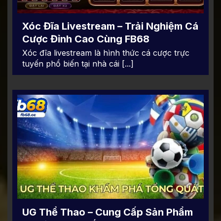
Xóc Đĩa Livestream – Trải Nghiệm Cá
Cược Đỉnh Cao Cùng FB68
Xóc đĩa livestream là hình thức cá cược trực
tuyến phổ biến tại nhà cái [...]
UG Thể Thao – Cung Cấp Sản Phẩm