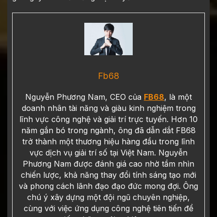
Fb68
Nguyễn Phương Nam, CEO của
FB68
, là một
doanh nhân tài năng và giàu kinh nghiệm trong
lĩnh vực công nghệ và giải trí trực tuyến. Hơn 10
năm gắn bó trong ngành, ông đã dẫn dắt FB68
trở thành một thương hiệu hàng đầu trong lĩnh
vực dịch vụ giải trí số tại Việt Nam. Nguyễn
Phương Nam được đánh giá cao nhờ tầm nhìn
chiến lược, khả năng thay đổi tính sáng tạo mới
và phong cách lãnh đạo đạo đức mong đợi. Ông
chú ý xây dựng một đội ngũ chuyên nghiệp,
cùng với việc ứng dụng công nghệ tiên tiến để