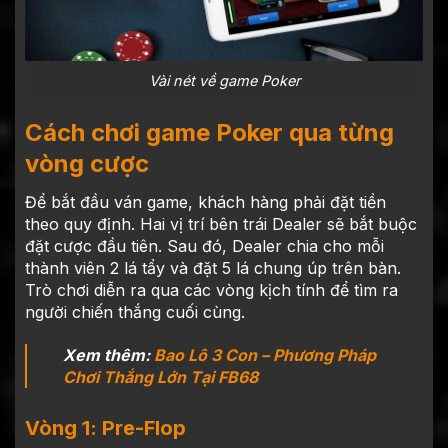
Vài nét về game Poker
Cách chơi game Poker qua từng
vòng cược
Để bắt đầu ván game, khách hàng phải đặt tiền
theo quy định. Hai vị trí bên trái Dealer sẽ bắt buộc
đặt cược đầu tiên. Sau đó, Dealer chia cho mỗi
thành viên 2 lá tẩy và đặt 5 lá chung úp trên bàn.
Trò chơi diễn ra qua các vòng kịch tính để tìm ra
người chiến thắng cuối cùng.
Xem thêm:
Bao Lô 3 Con – Phương Pháp
Chơi Thắng Lớn Tại FB68
Vòng 1: Pre-Flop