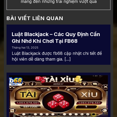
mang đến những trải nghiệm vượt qua
BÀI VIẾT LIÊN QUAN
Luật Blackjack – Các Quy Định Cần
Ghi Nhớ Khi Chơi Tại FB68
Tháng hai 13, 2025
Luật Blackjack được fb68 cập nhật chi tiết để
hội viên dễ dàng tham gia. [...]