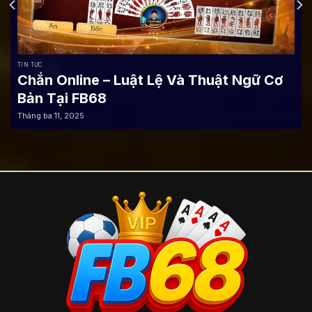
TIN TỨC
Chắn Online – Luật Lệ Và Thuật Ngữ Cơ
Bản Tại FB68
Tháng ba 11, 2025