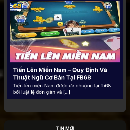
Tiến Lên Miền Nam – Quy Định Và
Thuật Ngữ Cơ Bản Tại FB68
Tiến lên miền Nam được ưa chuộng tại fb68
bởi luật lệ đơn giản và [...]
TIN MỚI