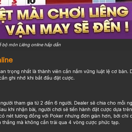
ề bộ môn Liêng online hấp dẫn
line
n trọng nhất là thành viên cần nắm vững luật lệ cơ bản. 
cần ghi nhớ khi bắt đầu đặt cược.
người tham gia từ 2 đến 6 người. Dealer sẽ chia cho mỗi ng
 Sau khi nhận bài, người chơi sẽ tiến hành đặt cược dựa trê
có nét tương đồng với Poker nhưng đơn giản hơn, bởi chỉ 
n thắng mà không cần trải qua 4 vòng cược phức tạp.