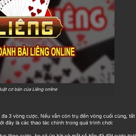
luật cơ bản của Liêng online
 đa 3 vòng cược. Nếu vẫn còn trụ đến vòng cuối cùng, tất
ới đây là các thao tác chính trong quá trình chơi:
tục theo cược, họ sẽ úp bài và mất số tiền đã đặt cược trư