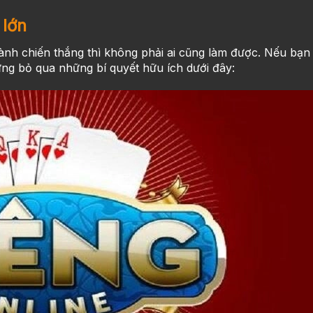
 lớn
iành chiến thắng thì không phải ai cũng làm được. Nếu bạ
ừng bỏ qua những bí quyết hữu ích dưới đây: