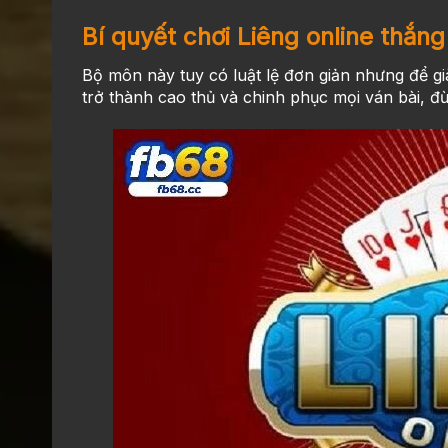
Bí quyết chơi Liêng online thắng
Bộ môn này tuy có luật lệ đơn giản nhưng để g
trở thành cao thủ và chinh phục mọi ván bài, đ