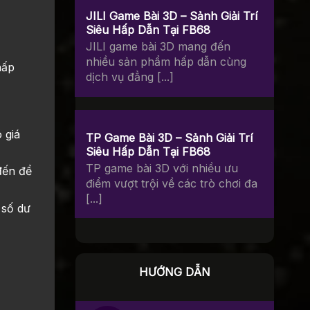
JILI Game Bài 3D – Sảnh Giải Trí
Siêu Hấp Dẫn Tại FB68
JILI game bài 3D mang đến
nhiều sản phẩm hấp dẫn cùng
hấp
dịch vụ đẳng [...]
 giá
TP Game Bài 3D – Sảnh Giải Trí
Siêu Hấp Dẫn Tại FB68
TP game bài 3D với nhiều ưu
đến để
điểm vượt trội về các trò chơi đa
[...]
 số dư
HƯỚNG DẪN