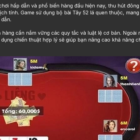
 chơi hấp dẫn và phổ biến hàng đầu hiện nay, thu hút đông
ch tính. Game sử dụng bộ bài Tây 52 lá quen thuộc, mang l
 dẫn.
h hàng cần nắm vững các quy tắc và luật lệ cơ bản. Ngoài r
dụng chiến thuật hợp lý sẽ giúp bạn nâng cao khả năng c