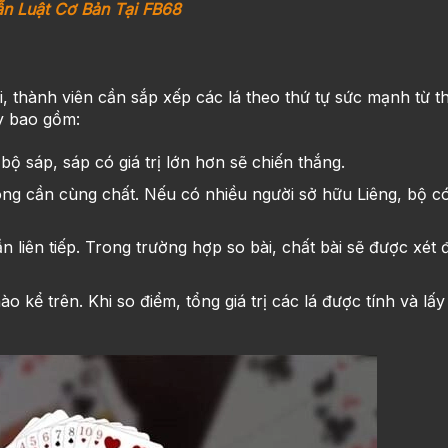
n Luật Cơ Bản Tại FB68
i, thành viên cần sắp xếp các lá theo thứ tự sức mạnh từ t
y bao gồm:
 bộ sáp, sáp có giá trị lớn hơn sẽ chiến thắng.
không cần cùng chất. Nếu có nhiều người sở hữu Liêng, bộ có
n liên tiếp. Trong trường hợp so bài, chất bài sẽ được xét 
 kể trên. Khi so điểm, tổng giá trị các lá được tính và lấy