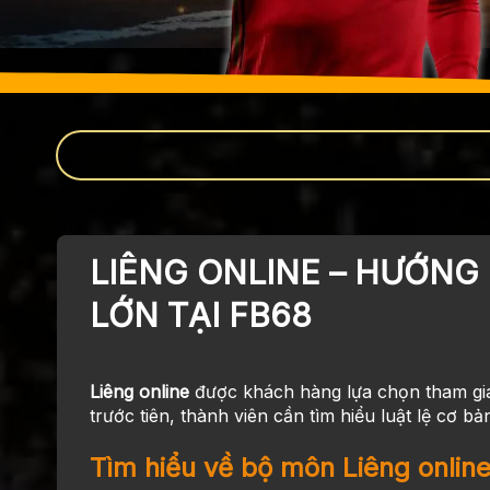
LIÊNG ONLINE – HƯỚNG
LỚN TẠI FB68
Liêng online
được khách hàng lựa chọn tham gia
trước tiên, thành viên cần tìm hiểu luật lệ cơ 
Tìm hiểu về bộ môn Liêng onlin