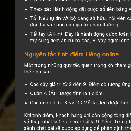
Theo bài: Hành động đặt cược số tiền bằng v
Tố: Nếu tự tin với bộ đang sở hữu, hội viên
đối thủ và nâng cao giá trị phần thưởng.
Tất tay (All-in): Đây là hành động cược toàn
tay cũng tiềm ẩn rủi ro cao, vì vậy người chơ
Nguyên tắc tính điểm Liêng online
Một trong những quy tắc quan trọng khi tham g
thể như sau:
Các cây giá trị từ 2 đến 9: Điểm số tương ứng 
Quân A (Át): Được tính là 1 điểm.
Các quân J, Q, K và 10: Mỗi lá đều được tính 
Khi tính điểm, khách hàng chỉ cần cộng tổng điể
số thấp nhất là 0 và cao nhất là 9 điểm. Trong
sánh chất bài sẽ được áp dụng để phân định th