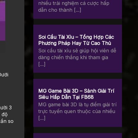
nhiều trải nghiệm cá cược hấp
dẫn cho thành [...]
Soi Cầu Tài Xỉu – Tổng Hợp Các
Phương Pháp Hay Từ Cao Thủ
Soi cầu tài xỉu sẽ giúp hội viên dễ
dàng chiến thắng khi tham gia
[...]
Dưới
MG Game Bài 3D – Sảnh Giải Trí
Siêu Hấp Dẫn Tại FB68
MG game bài 3D là tụ điểm giải trí
ười 3
trực tuyến quen thuộc của nhiều
n độ
[...]
cần so