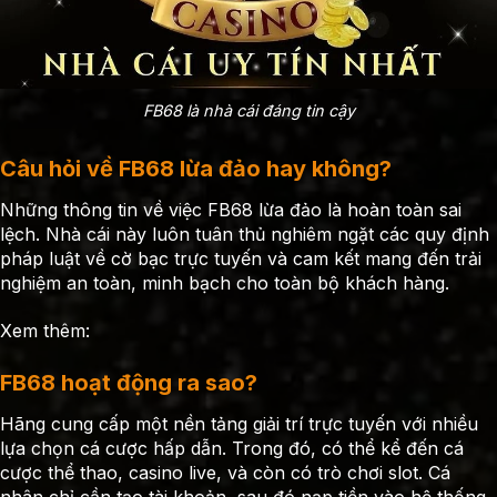
FB68 là nhà cái đáng tin cậy
Câu hỏi về FB68 lừa đảo hay không?
Những thông tin về việc FB68 lừa đảo là hoàn toàn sai
lệch. Nhà cái này luôn tuân thủ nghiêm ngặt các quy định
pháp luật về cờ bạc trực tuyến và cam kết mang đến trải
nghiệm an toàn, minh bạch cho toàn bộ khách hàng.
Xem thêm:
FB68 hoạt động ra sao?
Hãng cung cấp một nền tảng giải trí trực tuyến với nhiều
lựa chọn cá cược hấp dẫn. Trong đó, có thể kể đến cá
cược thể thao, casino live, và còn có trò chơi slot. Cá