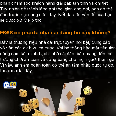
phận chăm sóc khách hàng giải đáp tận tình và chi tiết.
Tuy nhiên để tránh lãng phí thời gian chờ đợi, bạn có thể
đọc trước nội dung dưới đây. Biết đâu đó vấn đề của bạn
sẽ được xử lý kịp thời.
FB68 có phải là nhà cái đáng tin cậy không?
Đây là thương hiệu nhà cái trực tuyến nổi bật, cung cấp
vô vàn các dịch vụ cá cược. Với hệ thống bảo mật tiên tiến
cùng cam kết minh bạch, nhà cái đảm bảo mang đến môi
trường chơi an toàn và công bằng cho mọi người tham gia.
Vì vậy, anh em hoàn toàn có thể an tâm nhập cuộc tự do,
thoải mái tại đây.