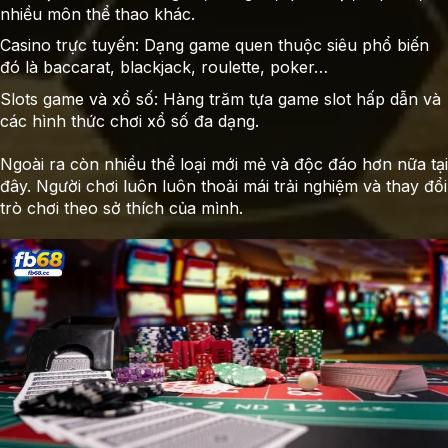
nhiều môn thể thao khác.
Casino trực tuyến: Dạng game quen thuộc siêu phổ biến
đó là baccarat, blackjack, roulette, poker…
Slots game và xổ số: Hàng trăm tựa game slot hấp dẫn và
các hình thức chơi xổ số đa dạng.
Ngoài ra còn nhiều thể loại mới mẻ và độc đáo hơn nữa tại
đây. Người chơi luôn luôn thoải mái trải nghiệm và thay đổi
trò chơi theo sở thích của mình.